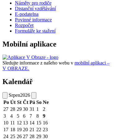
Náměty pro rodiče
Distanční vzdělávání
E-podatelna
Povinné informace
Rozpočet
Formuláře ke stažení
Mobilní aplikace
Sledujte informace z našeho webu v
mobilní aplikaci –
V OBRAZE.
Kalendář
Srpen
2026
Po
Út
St
Čt
Pá
So
Ne
27
28
29
30
31
1
2
3
4
5
6
7
8
9
10
11
12
13
14
15
16
17
18
19
20
21
22
23
24
25
26
27
28
29
30