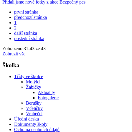
Přidali jsme nové fotky z akce Bezpečný pes.
první stránka
předchozí stránka
1
2
další stránka
poslední stránka
Zobrazeno
31
-
43
ze 43
Zobrazit vše
Školka
Třídy ve školce
Motýlci
Žabičky
Aktuality
Fotogalerie
Berušky
Včeličky
Vrabečci
Úřední deska
Dokumenty školy
Ochrana osobních údajů