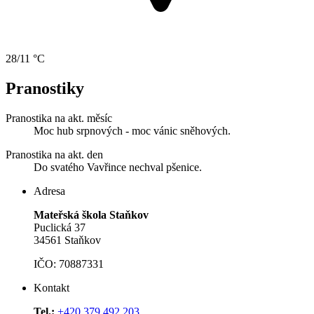
28/11 °C
Pranostiky
Pranostika na akt. měsíc
Moc hub srpnových - moc vánic sněhových.
Pranostika na akt. den
Do svatého Vavřince nechval pšenice.
Adresa
Mateřská škola Staňkov
Puclická 37
34561 Staňkov
IČO: 70887331
Kontakt
Tel.:
+420 379 492 203