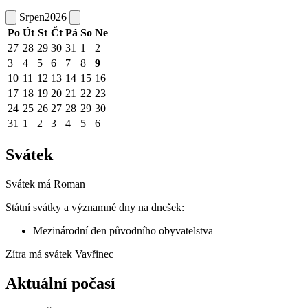
Srpen
2026
Po
Út
St
Čt
Pá
So
Ne
27
28
29
30
31
1
2
3
4
5
6
7
8
9
10
11
12
13
14
15
16
17
18
19
20
21
22
23
24
25
26
27
28
29
30
31
1
2
3
4
5
6
Svátek
Svátek má
Roman
Státní svátky a významné dny na dnešek:
Mezinárodní den původního obyvatelstva
Zítra má svátek
Vavřinec
Aktuální počasí