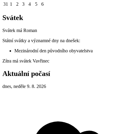
31
1
2
3
4
5
6
Svátek
Svátek má
Roman
Státní svátky a významné dny na dnešek:
Mezinárodní den původního obyvatelstva
Zítra má svátek
Vavřinec
Aktuální počasí
dnes, neděle 9. 8. 2026