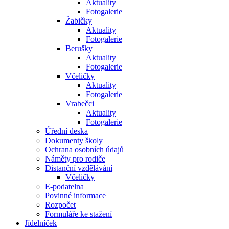
Aktuality
Fotogalerie
Žabičky
Aktuality
Fotogalerie
Berušky
Aktuality
Fotogalerie
Včeličky
Aktuality
Fotogalerie
Vrabečci
Aktuality
Fotogalerie
Úřední deska
Dokumenty školy
Ochrana osobních údajů
Náměty pro rodiče
Distanční vzdělávání
Včeličky
E-podatelna
Povinné informace
Rozpočet
Formuláře ke stažení
Jídelníček