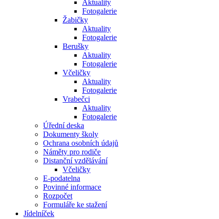
Aktuality
Fotogalerie
Žabičky
Aktuality
Fotogalerie
Berušky
Aktuality
Fotogalerie
Včeličky
Aktuality
Fotogalerie
Vrabečci
Aktuality
Fotogalerie
Úřední deska
Dokumenty školy
Ochrana osobních údajů
Náměty pro rodiče
Distanční vzdělávání
Včeličky
E-podatelna
Povinné informace
Rozpočet
Formuláře ke stažení
Jídelníček