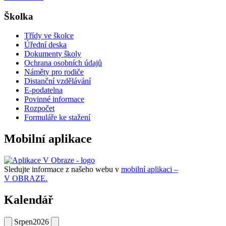
Školka
Třídy ve školce
Úřední deska
Dokumenty školy
Ochrana osobních údajů
Náměty pro rodiče
Distanční vzdělávání
E-podatelna
Povinné informace
Rozpočet
Formuláře ke stažení
Mobilní aplikace
Sledujte informace z našeho webu v
mobilní aplikaci –
V OBRAZE.
Kalendář
Srpen
2026