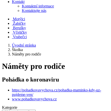
Kontakt
Kontaktní informace
Kontaktujte nás
Motýlci
Žabičky
Berušky
Včeličky
Vrabečci
Úvodní stránka
Školka
Náměty pro rodiče
Náměty pro rodiče
Pohádka o koronaviru
https://pohadkovavychova.cz/pohadka-maminko-kdy-uz-
pujdeme-ven/
www.pohadkovavychova.cz
Kategorie