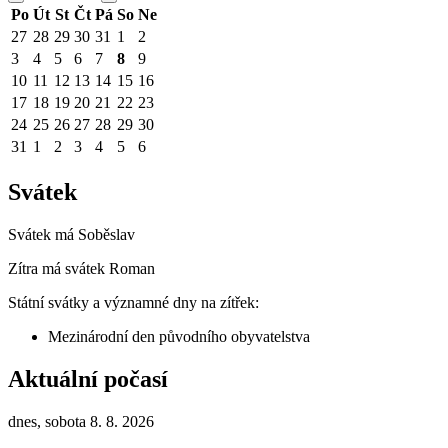
Po
Út
St
Čt
Pá
So
Ne
27
28
29
30
31
1
2
3
4
5
6
7
8
9
10
11
12
13
14
15
16
17
18
19
20
21
22
23
24
25
26
27
28
29
30
31
1
2
3
4
5
6
Svátek
Svátek má
Soběslav
Zítra má svátek
Roman
Státní svátky a významné dny na zítřek:
Mezinárodní den původního obyvatelstva
Aktuální počasí
dnes, sobota 8. 8. 2026