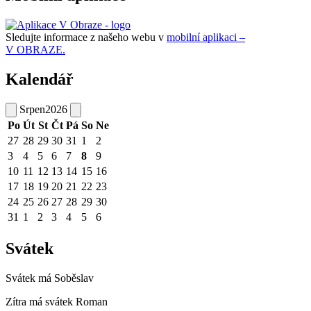
Sledujte informace z našeho webu v
mobilní aplikaci –
V OBRAZE.
Kalendář
Srpen
2026
Po
Út
St
Čt
Pá
So
Ne
27
28
29
30
31
1
2
3
4
5
6
7
8
9
10
11
12
13
14
15
16
17
18
19
20
21
22
23
24
25
26
27
28
29
30
31
1
2
3
4
5
6
Svátek
Svátek má
Soběslav
Zítra má svátek
Roman